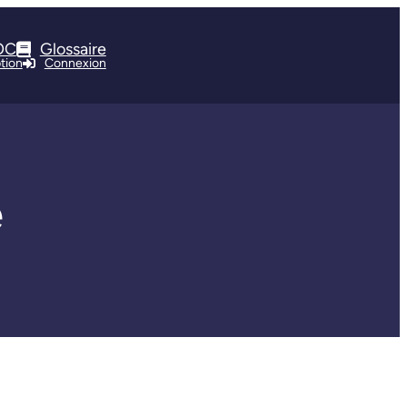
OC
Glossaire
ption
Connexion
e