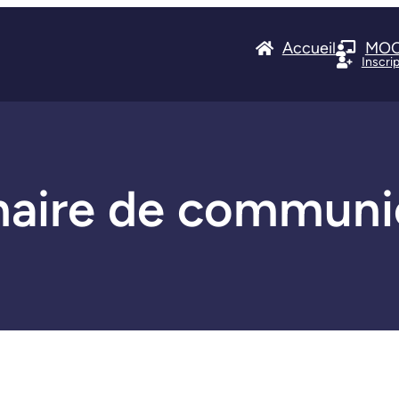
Accueil
MO
Inscri
naire de communi